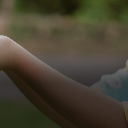
t
s
i
n