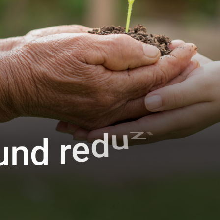
e
r
e
i
u
n
d
r
e
d
u
z